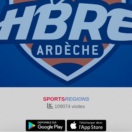
SPORTS
REGIONS
109074
visites