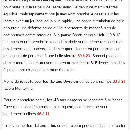
recevaient l’équipe de Beaurepaire, troisième à deux points : un match
pour rester sur le fauteuil de leader donc. Le début de match fut très
équilibré, mais rapidement nos jeunes vont prendre le dessus sur les
isérois avec un jeu beaucoup plus rapide, une bonne circulation de balle
et surtout une défense solide qui leur permettra de mener à bien de
nombreuses contre-attaques. A la pause l’écart semblait fait ; 19 à 12.
Les noirs vont reprendre la seconde période sur le même tempo et tuer
rapidement tout suspens. Le dernier quart d’heure va permettre à tous
les joueurs de participer à une belle victoire
39 à 23
. Samedi prochain,
dernier match aller et nouveau match au sommet à St Etienne : les deux
équipes sont ex aequo à la première place.
Moins de réussite pour
les -15 ans Division
qui se sont inclinés
33 à 23
face à Montélimar.
Pour leur première sortie,
les -13 ans garçons
se rendaient à Aubenas.
Face à un collectif autrement plus aguerri, nos jeunes se sont
lourdement inclinés
46 à 11
.
En revanche,
les -13 ans filles
se sont bien reprises en allant l’emporter