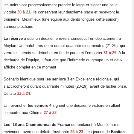
les noirs vont progressivement prendre le large et signer une belle
victoire
30 à 21
. Ils conservent leur deuxième place et recevront le
troisième, Meximieux (une équipe aux dents longues cette saison),
samedi prochain.
La réserve
a subi un deuxième revers consécutif en déplacement à
Meylan. Un match très serré durant quarante cinq minutes (21-20), qui
verra les isérois se détacher en fin de partie et l’emporter
31 à 25
. A la
décharge de l’équipe, il faut dire que l’infirmerie du groupe un et deux
affiche complet en ce moment !
Scénario identique pour
les seniors 3
en Excellence régionale, qui
s’accrocheront durant quanrante minutes (20-19), avant de lâcher prise.
Défaite
33 à 24
.
En revanche,
les seniors 4
signent une deuxième victoire en allant
l’emporter aux Ollières
27 à 22
.
Les -18 ans Championnat de France
se rendaient à Montélimar et
reviennent avec une défaite frustrante
25 à 23
. Les jeunes de
Bastien