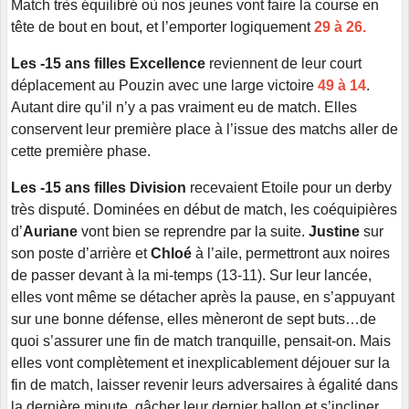
Match très équilibré où nos jeunes vont faire la course en
tête de bout en bout, et l’emporter logiquement
29 à 26.
Les -15 ans filles Excellence
reviennent de leur court
déplacement au Pouzin avec une large victoire
49 à 14
.
Autant dire qu’il n’y a pas vraiment eu de match. Elles
conservent leur première place à l’issue des matchs aller de
cette première phase.
Les -15 ans filles Division
recevaient Etoile pour un derby
très disputé. Dominées en début de match, les coéquipières
d’
Auriane
vont bien se reprendre par la suite.
Justine
sur
son poste d’arrière et
Chloé
à l’aile, permettront aux noires
de passer devant à la mi-temps (13-11). Sur leur lancée,
elles vont même se détacher après la pause, en s’appuyant
sur une bonne défense, elles mèneront de sept buts…de
quoi s’assurer une fin de match tranquille, pensait-on. Mais
elles vont complètement et inexplicablement déjouer sur la
fin de match, laisser revenir leurs adversaires à égalité dans
la dernière minute, gâcher leur dernier ballon et s’incliner