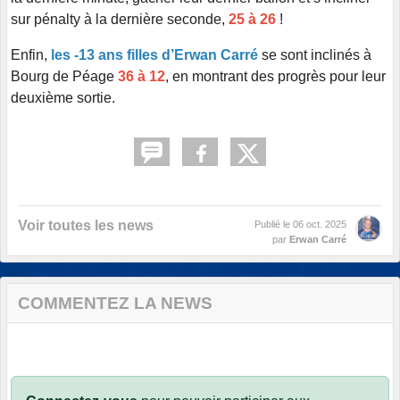
sur pénalty à la dernière seconde,
25 à 26
!
Enfin,
les -13 ans filles d’Erwan Carré
se sont inclinés à
Bourg de Péage
36 à 12
, en montrant des progrès pour leur
deuxième sortie.
Voir toutes les news
Publié le
06 oct. 2025
par
Erwan Carré
COMMENTEZ LA NEWS