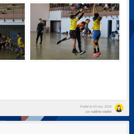
Publié le
03 nov. 2018
par
valérie viallet