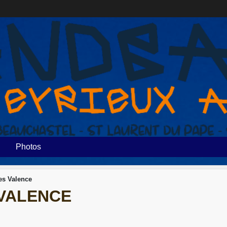
Photos
es Valence
 VALENCE