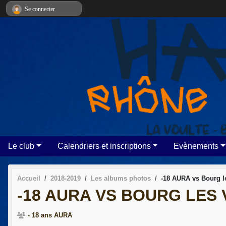
Panneau de gestion des cookies
Se connecter
Le club
Calendriers et inscriptions
Evènements
Accueil
2018-2019
Les albums photos
-18 AURA vs Bourg l
-18 AURA VS BOURG LES
- 18 ans AURA