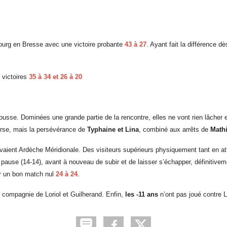
urg en Bresse avec une victoire probante
43 à 27
. Ayant fait la différence d
 victoires
35 à 34 et 26 à 20
usse. Dominées une grande partie de la rencontre, elles ne vont rien lâcher 
erse, mais la persévérance de
Typhaine et Lina
, combiné aux arrêts de
Math
evaient Ardèche Méridionale. Des visiteurs supérieurs physiquement tant en at
la pause (14-14), avant à nouveau de subir et de laisser s’échapper, définiti
er un bon match nul
24 à 24
.
n compagnie de Loriol et Guilherand. Enfin,
les -11 ans
n’ont pas joué contre L