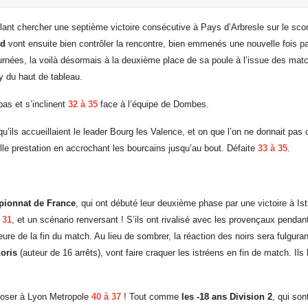
lant chercher une septième victoire consécutive à Pays d’Arbresle sur le sc
ud
vont ensuite bien contrôler la rencontre, bien emmenés une nouvelle fois p
rnées, la voilà désormais à la deuxième place de sa poule à l’issue des match
 du haut de tableau.
pas et s’inclinent
32 à 35
face à l’équipe de Dombes.
u’ils accueillaient le leader Bourg les Valence, et on que l’on ne donnait pas 
belle prestation en accrochant les bourcains jusqu’au bout. Défaite
33 à 35
.
ionnat de France
, qui ont débuté leur deuxième phase par une victoire à Is
 31
, et un scénario renversant ! S’ils ont rivalisé avec les provençaux pendant
eure de la fin du match. Au lieu de sombrer, la réaction des noirs sera fulgura
oris
(auteur de 16 arrêts), vont faire craquer les istréens en fin de match. 
mposer à Lyon Metropole
40 à 37
! Tout comme
les -18 ans Division 2
, qui so