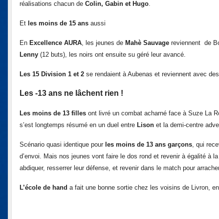
réalisations chacun de
Colin, Gabin et Hugo
.
Et
les moins de 15 ans
aussi
En
Excellence AURA
, les jeunes de
Mahè Sauvage
reviennent de Bo
Lenny
(12 buts), les noirs ont ensuite su géré leur avancé.
Les 15 Division 1 et 2
se rendaient à Aubenas et reviennent avec des
Les -13 ans ne lâchent rien !
Les moins de 13 filles
ont livré un combat acharné face à Suze La Ro
s’est longtemps résumé en un duel entre
Lison
et la demi-centre adv
Scénario quasi identique pour
les moins de 13 ans garçons
, qui rec
d’envoi. Mais nos jeunes vont faire le dos rond et revenir à égalité à 
abdiquer, resserrer leur défense, et revenir dans le match pour arrach
L’école de hand
a fait une bonne sortie chez les voisins de Livron, e