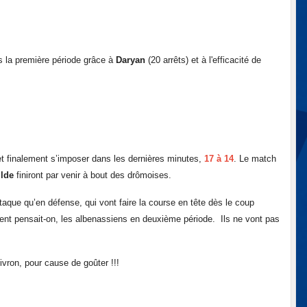
ès la première période grâce à
Daryan
(20 arrêts) et à l'efficacité de
et finalement s’imposer dans les dernières minutes,
17 à 14
. Le match
ilde
finiront par venir à bout des drômoises.
taque qu’en défense, qui vont faire la course en tête dès le coup
vement pensait-on, les albenassiens en deuxième période. Ils ne vont pas
ivron, pour cause de goûter !!!