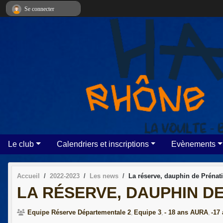
Panneau de gestion des cookies
Se connecter
Le club
Calendriers et inscriptions
Evènements
Accueil
2022-2023
Les news
La réserve, dauphin de Prénat
LA RÉSERVE, DAUPHIN D
Equipe Réserve Départementale 2
Equipe 3
- 18 ans AURA
-17