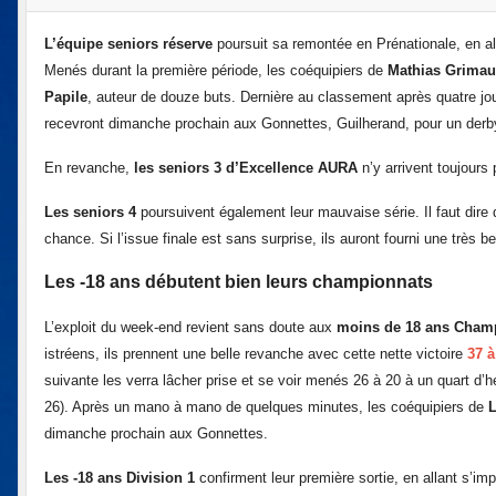
L’équipe seniors réserve
poursuit sa remontée en Prénationale, en al
Menés durant la première période, les coéquipiers de
Mathias Grima
Papile
, auteur de douze buts. Dernière au classement après quatre jou
recevront dimanche prochain aux Gonnettes, Guilherand, pour un derby
En revanche,
les seniors 3 d’Excellence AURA
n’y arrivent toujours 
Les seniors 4
poursuivent également leur mauvaise série. Il faut dire q
chance. Si l’issue finale est sans surprise, ils auront fourni une très 
Les -18 ans débutent bien leurs championnats
L’exploit du week-end revient sans doute aux
moins de 18 ans Champ
istréens, ils prennent une belle revanche avec cette nette victoire
37 à
suivante les verra lâcher prise et se voir menés 26 à 20 à un quart d’h
26). Après un mano à mano de quelques minutes, les coéquipiers de
L
dimanche prochain aux Gonnettes.
Les -18 ans Division 1
confirment leur première sortie, en allant s’i