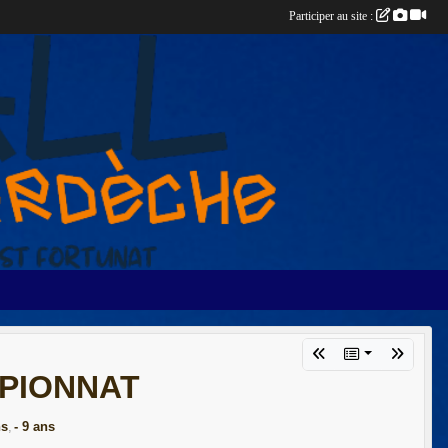
Participer au site :
MPIONNAT
ns
- 9 ans