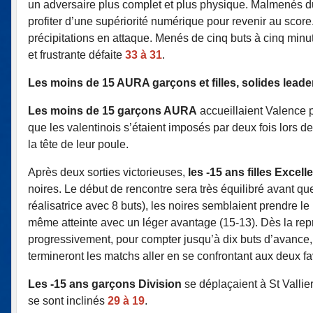
un adversaire plus complet et plus physique. Malmenés duran
profiter d’une supériorité numérique pour revenir au score
précipitations en attaque. Menés de cinq buts à cinq minutes
et frustrante défaite
33 à 31
.
Les moins de 15 AURA garçons et filles, solides leade
Les moins de 15 garçons AURA
accueillaient Valence 
que les valentinois s’étaient imposés par deux fois lors d
la tête de leur poule.
Après deux sorties victorieuses,
les -15 ans filles Exce
noires. Le début de rencontre sera très équilibré avant qu
réalisatrice avec 8 buts), les noires semblaient prendre l
même atteinte avec un léger avantage (15-13). Dès la rep
progressivement, pour compter jusqu’à dix buts d’avance, e
termineront les matchs aller en se confrontant aux deux fa
Les -15 ans garçons Division
se déplaçaient à St Vallie
se sont inclinés
29 à 19
.