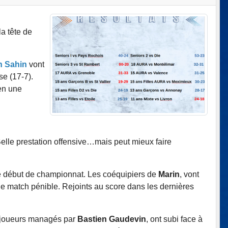
a tête de
an Sahin
vont
se (17-7).
en une
elle prestation offensive…mais peut mieux faire
ce début de championnat. Les coéquipiers de
Marin
, vont
de match pénible. Rejoints au score dans les dernières
s joueurs managés par
Bastien Gaudevin
, ont subi face à