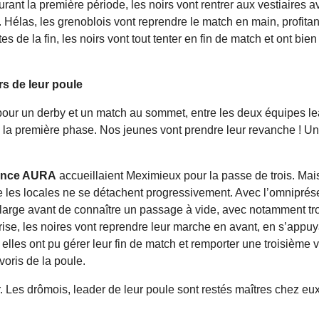
t la première période, les noirs vont rentrer aux vestiaires avec
. Hélas, les grenoblois vont reprendre le match en main, profitan
 de la fin, les noirs vont tout tenter en fin de match et ont bien
rs de leur poule
pour un derby et un match au sommet, entre les deux équipes 
e la première phase. Nos jeunes vont prendre leur revanche ! Un
llence AURA
accueillaient Meximieux pour la passe de trois. Mai
e les locales ne se détachent progressivement. Avec l’omniprése
e large avant de connaître un passage à vide, avec notamment tro
rise, les noires vont reprendre leur marche en avant, en s’appu
lles ont pu gérer leur fin de match et remporter une troisième v
voris de la poule.
r. Les drômois, leader de leur poule sont restés maîtres chez 